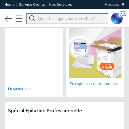
Home
|
Service Clients
|
Nos Services
Ai
Micromoteur Air Power
Spécial Jetable
Pro
Prix spéciaux et promotions
En savoir plus
Spécial Épilation Professionnelle