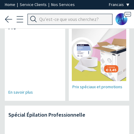
Home
|
Service Clients
|
Nos Services
Ai
Micromoteur Air Power
Spécial Jetable
Pro
Prix spéciaux et promotions
En savoir plus
Spécial Épilation Professionnelle