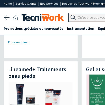
Home
|
Service Clients
|
Nos Services
|
Découvrez Tecniwork Premiu
Promotions spéciales et nouveautés
Instrumentation
Équ
En savoir plus
Lineamed+ Traitements
Gel et 
peau pieds