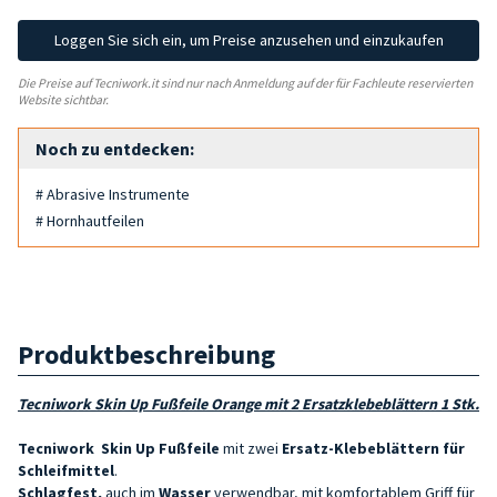
Loggen Sie sich ein, um Preise anzusehen und einzukaufen
Die Preise auf Tecniwork.it sind nur nach Anmeldung auf der für Fachleute reservierten
Website sichtbar.
Noch zu entdecken:
# Abrasive Instrumente
# Hornhautfeilen
Produktbeschreibung
Tecniwork Skin Up
Fußfeile
Orange mit 2 Ersatzklebeblättern 1 Stk.
Tecniwork
Skin Up
Fußfeile
mit zwei
Ersatz-Klebeblättern für
Schleifmittel
.
Schlagfest,
auch im
Wasser
verwendbar, mit komfortablem Griff für