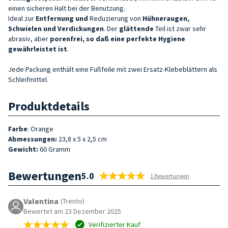
einen sicheren Halt bei der Benutzung.
Ideal zur
Entfernung und
Reduzierung von
Hühneraugen,
Schwielen und Verdickungen
. Der
glättende
Teil ist zwar sehr
abrasiv, aber
porenfrei, so daß eine perfekte Hygiene
gewährleistet ist
.
Jede Packung enthält eine Fußfeile mit zwei Ersatz-Klebeblättern als
Schleifmittel.
Produktdetails
Farbe
: Orange
Abmessungen:
23,8 x 5 x 2,5 cm
Gewicht:
60 Gramm
Bewertungen
5.0
1 Bewertungen
Valentina
(Trento)
Bewertet am 23 Dezember 2025
Verifizierter Kauf