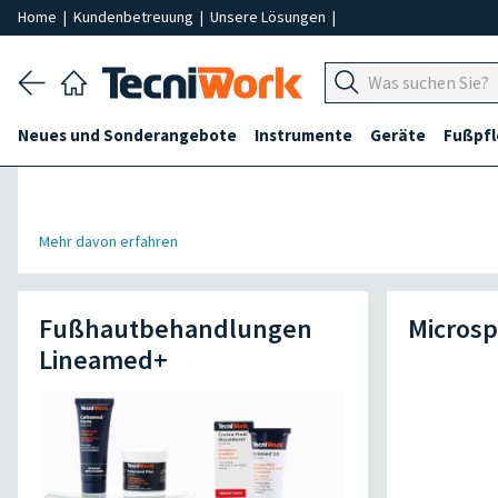
Home
|
Kundenbetreuung
|
Unsere Lösungen
|
Neues und Sonderangebote
Instrumente
Geräte
Fußpf
Mehr davon erfahren
Fußhautbehandlungen
Microsp
Lineamed+