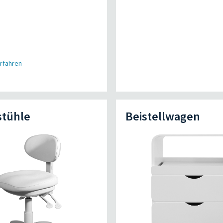
rfahren
stühle
Beistellwagen