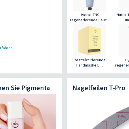
Hydra+ TNS
Nutri+
regenerierende Feuc...
un
rfahren
Restrukturierende
H
Handmaske Di...
regener
ken Sie Pigmenta
Nagelfeilen T-Pro