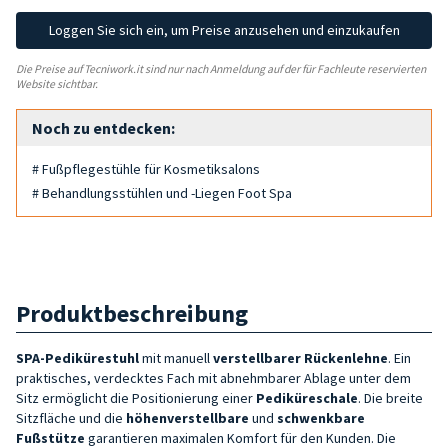
Loggen Sie sich ein, um Preise anzusehen und einzukaufen
Die Preise auf Tecniwork.it sind nur nach Anmeldung auf der für Fachleute reservierten
Website sichtbar.
Noch zu entdecken:
# Fußpflegestühle für Kosmetiksalons
# Behandlungsstühlen und -Liegen Foot Spa
Produktbeschreibung
SPA-Pedikürestuhl
mit manuell
verstellbarer Rückenlehne
. Ein
praktisches, verdecktes Fach mit abnehmbarer Ablage unter dem
Sitz ermöglicht die Positionierung einer
Pediküreschale
. Die breite
Sitzfläche und die
höhenverstellbare
und
schwenkbare
Fußstütze
garantieren maximalen Komfort für den Kunden. Die