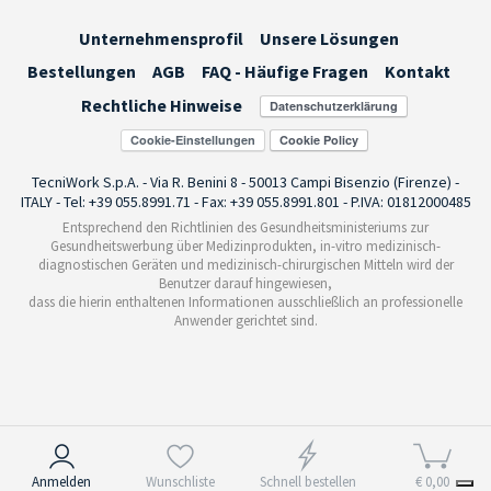
Unternehmensprofil
Unsere Lösungen
Bestellungen
AGB
FAQ - Häufige Fragen
Kontakt
Rechtliche Hinweise
Cookie-Einstellungen
TecniWork S.p.A. - Via R. Benini 8 - 50013 Campi Bisenzio (Firenze) -
ITALY - Tel: +39 055.8991.71 - Fax: +39 055.8991.801 - P.IVA: 01812000485
Entsprechend den Richtlinien des Gesundheitsministeriums zur
Gesundheitswerbung über Medizinprodukten, in-vitro medizinisch-
diagnostischen Geräten und medizinisch-chirurgischen Mitteln wird der
Benutzer darauf hingewiesen,
dass die hierin enthaltenen Informationen ausschließlich an professionelle
Anwender gerichtet sind.
Hinweis bei Erhebung
Anmelden
Wunschliste
Schnell bestellen
€ 0,00