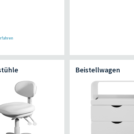
rfahren
stühle
Beistellwagen