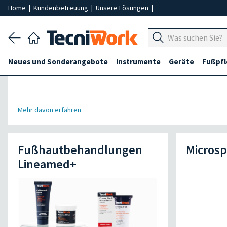
Home
|
Kundenbetreuung
|
Unsere Lösungen
|
Neues und Sonderangebote
Instrumente
Geräte
Fußpf
Mehr davon erfahren
Fußhautbehandlungen
Microsp
Lineamed+