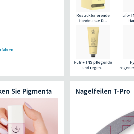
Restrukturierende
Lift+ 
Handmaske Di...
Ha
rfahren
Nutri+ TNS pflegende
H
und regen...
regener
ken Sie Pigmenta
Nagelfeilen T-Pro